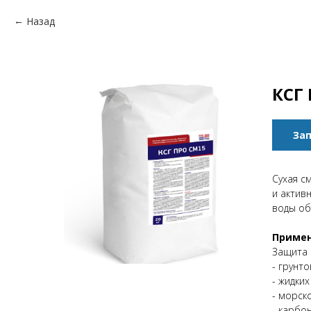
Назад
КСГ
Зап
Сухая с
и актив
воды об
Приме
Защита 
- грунто
- жидких
- морск
- карбо