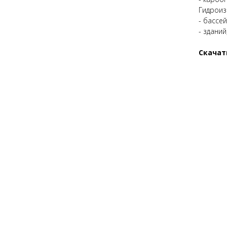
Гидроиз
- бассе
- зданий
Скача