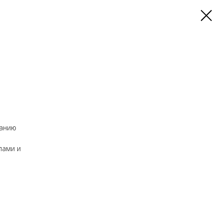
ванию
лами и