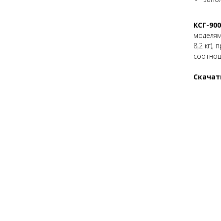
КСГ-900
моделям
8,2 кг)
соотнош
Скача