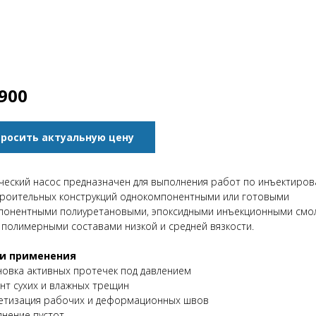
900
росить актуальную цену
ческий насос предназначен для выполнения работ по инъектиро
троительных конструкций однокомпонентными или готовыми
понентными полиуретановыми, эпоксидными инъекционными смо
 полимерными составами низкой и средней вязкости.
и применения
новка активных протечек под давлением
нт сухих и влажных трещин
етизация рабочих и деформационных швов
лнение пустот