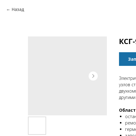
Назад
КСГ-
Зап
Электри
узлов с
двухком
другими
Област
оста
ремо
герм
запо